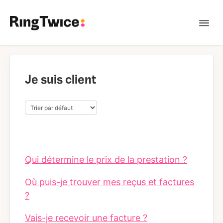
Tog
Nav
Contact
Je suis client
Qui détermine le prix de la prestation ?
Où puis-je trouver mes reçus et factures
?
Vais-je recevoir une facture ?